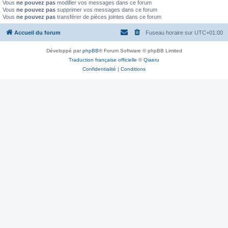
Vous
ne pouvez pas
modifier vos messages dans ce forum
Vous
ne pouvez pas
supprimer vos messages dans ce forum
Vous
ne pouvez pas
transférer de pièces jointes dans ce forum
Accueil du forum
Fuseau horaire sur
UTC+01:00
Développé par
phpBB
® Forum Software © phpBB Limited
Traduction française officielle
©
Qiaeru
Confidentialité
|
Conditions