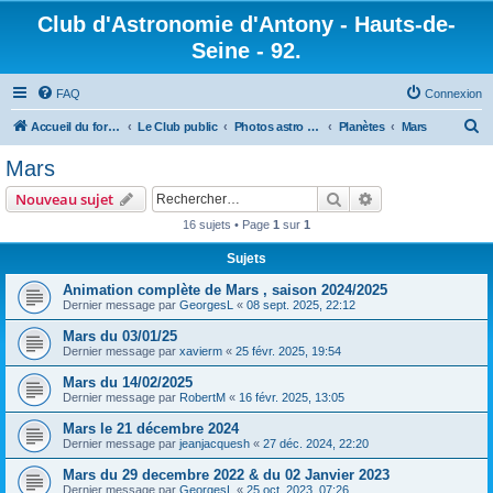
Club d'Astronomie d'Antony - Hauts-de-
Seine - 92.
FAQ
Connexion
R
Accueil du forum
Le Club public
Photos astro des membres
Planètes
Mars
e
Mars
c
Rechercher
Recherche avanc
Nouveau sujet
h
16 sujets • Page
1
sur
1
e
Sujets
r
c
Animation complète de Mars , saison 2024/2025
Dernier message par
GeorgesL
«
08 sept. 2025, 22:12
h
Mars du 03/01/25
e
Dernier message par
xavierm
«
25 févr. 2025, 19:54
r
Mars du 14/02/2025
Dernier message par
RobertM
«
16 févr. 2025, 13:05
Mars le 21 décembre 2024
Dernier message par
jeanjacquesh
«
27 déc. 2024, 22:20
Mars du 29 decembre 2022 & du 02 Janvier 2023
Dernier message par
GeorgesL
«
25 oct. 2023, 07:26