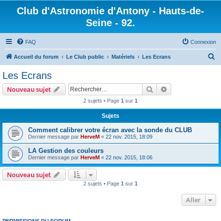
Club d'Astronomie d'Antony - Hauts-de-
Seine - 92.
FAQ
Connexion
R
Accueil du forum
Le Club public
Matériels
Les Ecrans
e
Les Ecrans
c
Rechercher
Recherche avanc
Nouveau sujet
h
2 sujets • Page
1
sur
1
e
Sujets
r
c
Comment calibrer votre écran avec la sonde du CLUB
Dernier message par
HerveM
«
22 nov. 2015, 18:09
h
LA Gestion des couleurs
e
Dernier message par
HerveM
«
22 nov. 2015, 18:06
r
Nouveau sujet
2 sujets • Page
1
sur
1
Aller