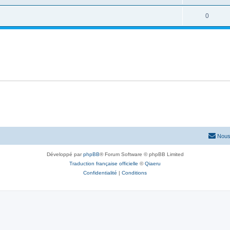
0
Nous
Développé par
phpBB
® Forum Software © phpBB Limited
Traduction française officielle
©
Qiaeru
Confidentialité
|
Conditions