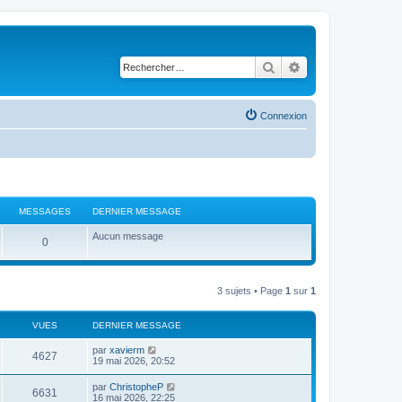
Rechercher
Recherche avancé
Connexion
MESSAGES
DERNIER MESSAGE
Aucun message
0
3 sujets • Page
1
sur
1
VUES
DERNIER MESSAGE
par
xavierm
4627
19 mai 2026, 20:52
par
ChristopheP
6631
16 mai 2026, 22:25