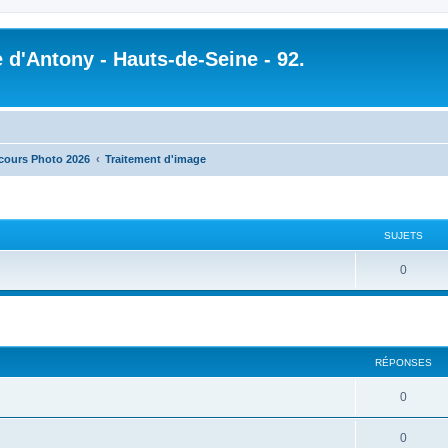
 d'Antony - Hauts-de-Seine - 92.
ours Photo 2026
Traitement d'image
SUJETS
0
cher
cherche avancée
RÉPONSES
0
0