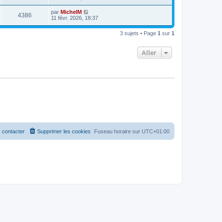
par
MichelM
4386
11 févr. 2026, 18:37
3 sujets • Page
1
sur
1
Aller
 contacter
Supprimer les cookies
Fuseau horaire sur
UTC+01:00