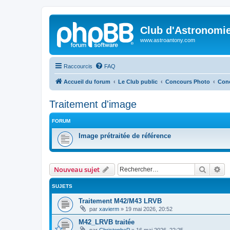
Club d'Astronomie
www.astroantony.com
Raccourcis
FAQ
Accueil du forum
Le Club public
Concours Photo
Conc
Traitement d'image
FORUM
Image prétraitée de référence
Recher
Re
Nouveau sujet
SUJETS
Traitement M42/M43 LRVB
par
xavierm
»
19 mai 2026, 20:52
M42_LRVB traitée
par
ChristopheP
»
16 mai 2026, 22:25