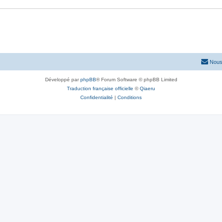
Nous
Développé par
phpBB
® Forum Software © phpBB Limited
Traduction française officielle
©
Qiaeru
Confidentialité
|
Conditions