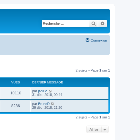
Rechercher
Recherche avancé
Connexion
2 sujets • Page
1
sur
1
VUES
DERNIER MESSAGE
par
p203c
10110
31 déc. 2018, 00:44
par
BrunoD
8286
29 déc. 2018, 21:20
2 sujets • Page
1
sur
1
Aller