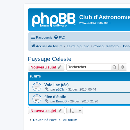
Club d'Astronomie
www.astroantony.com
Raccourcis
FAQ
Accueil du forum
Le Club public
Concours Photo
Conc
Paysage Celeste
Recher
Re
Nouveau sujet
SUJETS
Voie Lac (tée)
par
p203c
»
31 déc. 2018, 00:44
filée d'étoile
par
BrunoD
»
29 déc. 2018, 21:20
Nouveau sujet
Revenir à l’accueil du forum