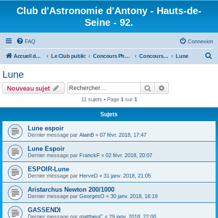
Club d'Astronomie d'Antony - Hauts-de-
Seine - 92.
FAQ
Connexion
R
Accueil du forum
Le Club public
Concours Photo
Concours photo 2017
Lune
e
Lune
c
Rechercher
Recherche avanc
Nouveau sujet
h
11 sujets • Page
1
sur
1
e
Sujets
r
c
Lune espoir
Dernier message par
AlainB
«
07 févr. 2018, 17:47
h
Lune Espoir
e
Dernier message par
FranckF
«
02 févr. 2018, 20:07
r
ESPOIR-Lune
Dernier message par
HerveD
«
31 janv. 2018, 21:05
Aristarchus Newton 200/1000
Dernier message par
GeorgesO
«
30 janv. 2018, 16:19
GASSENDI
Dernier message par
matthieuC
«
29 janv. 2018, 22:00