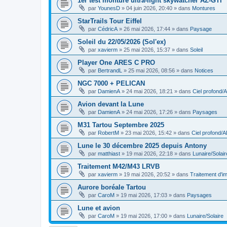
1er test monture ultra-light skywatcher AZ-GTI
par
YounesD
»
04 juin 2026, 20:40
» dans
Montures
StarTrails Tour Eiffel
par
CédricA
»
26 mai 2026, 17:44
» dans
Paysage
Soleil du 22/05/2026 (Sol'ex)
par
xavierm
»
25 mai 2026, 15:37
» dans
Soleil
Player One ARES C PRO
par
BertrandL
»
25 mai 2026, 08:56
» dans
Notices
NGC 7000 + PELICAN
par
DamienA
»
24 mai 2026, 18:21
» dans
Ciel profond
Avion devant la Lune
par
DamienA
»
24 mai 2026, 17:26
» dans
Paysages
M31 Tartou Septembre 2025
par
RobertM
»
23 mai 2026, 15:42
» dans
Ciel profond
Lune le 30 décembre 2025 depuis Antony
par
matthiast
»
19 mai 2026, 22:18
» dans
Lunaire/Solair
Traitement M42/M43 LRVB
par
xavierm
»
19 mai 2026, 20:52
» dans
Traitement d'i
Aurore boréale Tartou
par
CaroM
»
19 mai 2026, 17:03
» dans
Paysages
Lune et avion
par
CaroM
»
19 mai 2026, 17:00
» dans
Lunaire/Solaire