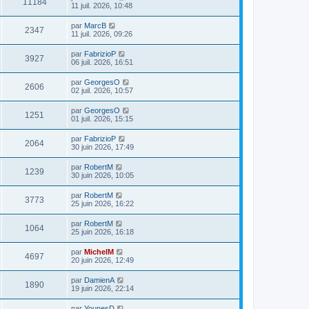
11184
11 juil. 2026, 10:48
par
MarcB
2347
11 juil. 2026, 09:26
par
FabrizioP
3927
06 juil. 2026, 16:51
par
GeorgesO
2606
02 juil. 2026, 10:57
par
GeorgesO
1251
01 juil. 2026, 15:15
par
FabrizioP
2064
30 juin 2026, 17:49
par
RobertM
1239
30 juin 2026, 10:05
par
RobertM
3773
25 juin 2026, 16:22
par
RobertM
1064
25 juin 2026, 16:18
par
MichelM
4697
20 juin 2026, 12:49
par
DamienA
1890
19 juin 2026, 22:14
par
YounesD