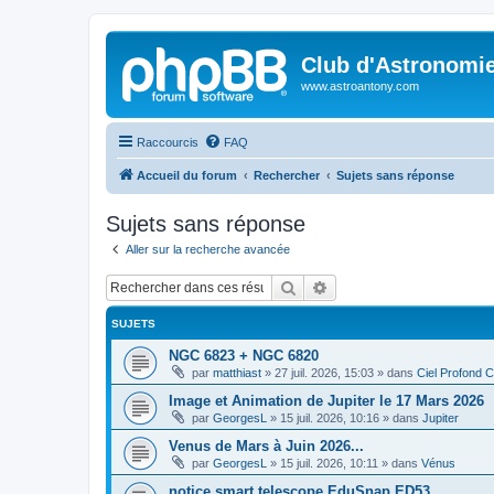
Club d'Astronomie
www.astroantony.com
Raccourcis
FAQ
Accueil du forum
Rechercher
Sujets sans réponse
Sujets sans réponse
Aller sur la recherche avancée
Rechercher
Recherche avancée
SUJETS
NGC 6823 + NGC 6820
par
matthiast
»
27 juil. 2026, 15:03
» dans
Ciel Profond 
Image et Animation de Jupiter le 17 Mars 2026
par
GeorgesL
»
15 juil. 2026, 10:16
» dans
Jupiter
Venus de Mars à Juin 2026...
par
GeorgesL
»
15 juil. 2026, 10:11
» dans
Vénus
notice smart telescope EduSnap ED53