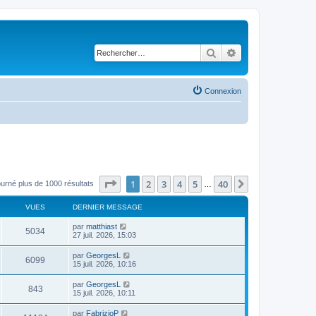
Rechercher
Recherche avancé
Connexion
Page
1
sur
40
1
2
3
4
5
40
Suivant
ourné plus de 1000 résultats
…
VUES
DERNIER MESSAGE
par
matthiast
5034
27 juil. 2026, 15:03
par
GeorgesL
6099
15 juil. 2026, 10:16
par
GeorgesL
843
15 juil. 2026, 10:11
par
FabrizioP