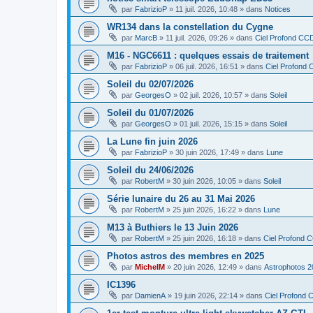
par
FabrizioP
»
11 juil. 2026, 10:48
» dans
Notices
WR134 dans la constellation du Cygne
par
MarcB
»
11 juil. 2026, 09:26
» dans
Ciel Profond CC
M16 - NGC6611 : quelques essais de traitement
par
FabrizioP
»
06 juil. 2026, 16:51
» dans
Ciel Profond
Soleil du 02/07/2026
par
GeorgesO
»
02 juil. 2026, 10:57
» dans
Soleil
Soleil du 01/07/2026
par
GeorgesO
»
01 juil. 2026, 15:15
» dans
Soleil
La Lune fin juin 2026
par
FabrizioP
»
30 juin 2026, 17:49
» dans
Lune
Soleil du 24/06/2026
par
RobertM
»
30 juin 2026, 10:05
» dans
Soleil
Série lunaire du 26 au 31 Mai 2026
par
RobertM
»
25 juin 2026, 16:22
» dans
Lune
M13 à Buthiers le 13 Juin 2026
par
RobertM
»
25 juin 2026, 16:18
» dans
Ciel Profond 
Photos astros des membres en 2025
par
MichelM
»
20 juin 2026, 12:49
» dans
Astrophotos 2
IC1396
par
DamienA
»
19 juin 2026, 22:14
» dans
Ciel Profond