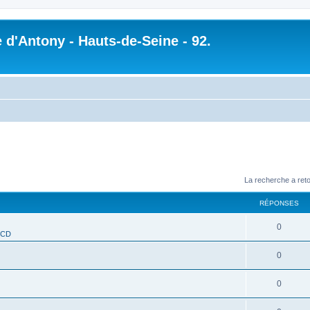
 d'Antony - Hauts-de-Seine - 92.
La recherche a ret
RÉPONSES
0
CCD
0
0