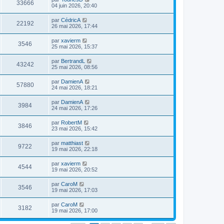
33666
04 juin 2026, 20:40
par
CédricA
22192
26 mai 2026, 17:44
par
xavierm
3546
25 mai 2026, 15:37
par
BertrandL
43242
25 mai 2026, 08:56
par
DamienA
57880
24 mai 2026, 18:21
par
DamienA
3984
24 mai 2026, 17:26
par
RobertM
3846
23 mai 2026, 15:42
par
matthiast
9722
19 mai 2026, 22:18
par
xavierm
4544
19 mai 2026, 20:52
par
CaroM
3546
19 mai 2026, 17:03
par
CaroM
3182
19 mai 2026, 17:00