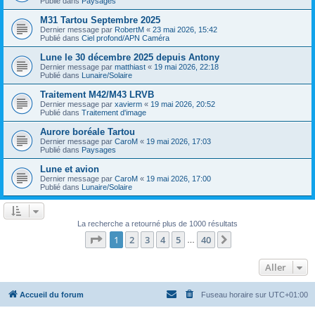
Publié dans
Paysages
M31 Tartou Septembre 2025
Dernier message par
RobertM
«
23 mai 2026, 15:42
Publié dans
Ciel profond/APN Caméra
Lune le 30 décembre 2025 depuis Antony
Dernier message par
matthiast
«
19 mai 2026, 22:18
Publié dans
Lunaire/Solaire
Traitement M42/M43 LRVB
Dernier message par
xavierm
«
19 mai 2026, 20:52
Publié dans
Traitement d'image
Aurore boréale Tartou
Dernier message par
CaroM
«
19 mai 2026, 17:03
Publié dans
Paysages
Lune et avion
Dernier message par
CaroM
«
19 mai 2026, 17:00
Publié dans
Lunaire/Solaire
La recherche a retourné plus de 1000 résultats
Page
1
sur
40
1
2
3
4
5
40
Suivant
…
Aller
Accueil du forum
Fuseau horaire sur
UTC+01:00