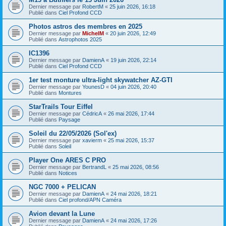
Dernier message par
RobertM
«
25 juin 2026, 16:18
Publié dans
Ciel Profond CCD
Photos astros des membres en 2025
Dernier message par
MichelM
«
20 juin 2026, 12:49
Publié dans
Astrophotos 2025
IC1396
Dernier message par
DamienA
«
19 juin 2026, 22:14
Publié dans
Ciel Profond CCD
1er test monture ultra-light skywatcher AZ-GTI
Dernier message par
YounesD
«
04 juin 2026, 20:40
Publié dans
Montures
StarTrails Tour Eiffel
Dernier message par
CédricA
«
26 mai 2026, 17:44
Publié dans
Paysage
Soleil du 22/05/2026 (Sol'ex)
Dernier message par
xavierm
«
25 mai 2026, 15:37
Publié dans
Soleil
Player One ARES C PRO
Dernier message par
BertrandL
«
25 mai 2026, 08:56
Publié dans
Notices
NGC 7000 + PELICAN
Dernier message par
DamienA
«
24 mai 2026, 18:21
Publié dans
Ciel profond/APN Caméra
Avion devant la Lune
Dernier message par
DamienA
«
24 mai 2026, 17:26