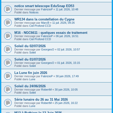
notice smart telescope EduSnap ED53
Dernier message par
FabrizioP
«
11 juil. 2026, 10:48
Publié dans
Notices
WR134 dans la constellation du Cygne
Dernier message par
MarcB
«
11 juil. 2026, 09:26
Publié dans
Ciel Profond CCD
M16 - NGC6611 : quelques essais de traitement
Dernier message par
FabrizioP
«
06 juil. 2026, 16:51
Publié dans
Ciel Profond CCD
Soleil du 02/07/2026
Dernier message par
GeorgesO
«
02 juil. 2026, 10:57
Publié dans
Soleil
Soleil du 01/07/2026
Dernier message par
GeorgesO
«
01 juil. 2026, 15:15
Publié dans
Soleil
La Lune fin juin 2026
Dernier message par
FabrizioP
«
30 juin 2026, 17:49
Publié dans
Lune
Soleil du 24/06/2026
Dernier message par
RobertM
«
30 juin 2026, 10:05
Publié dans
Soleil
Série lunaire du 26 au 31 Mai 2026
Dernier message par
RobertM
«
25 juin 2026, 16:22
Publié dans
Lune
M13 à Buthiers le 13 Juin 2026