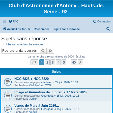
Club d'Astronomie d'Antony - Hauts-de-
Seine - 92.
FAQ
Connexion
R
Accueil du forum
Rechercher
Sujets sans réponse
e
Sujets sans réponse
c
Aller sur la recherche avancée
h
Rechercher
Recherche avancée
e
La recherche a retourné plus de 1000 résultats
r
Page
1
sur
40
1
2
3
4
5
40
Suivant
…
c
h
Sujets
e
NGC 6823 + NGC 6820
Dernier message par
matthiast
«
27 juil. 2026, 15:03
r
Publié dans
Ciel Profond CCD
Image et Animation de Jupiter le 17 Mars 2026
Dernier message par
GeorgesL
«
15 juil. 2026, 10:16
Publié dans
Jupiter
Venus de Mars à Juin 2026...
Dernier message par
GeorgesL
«
15 juil. 2026, 10:11
Publié dans
Vénus