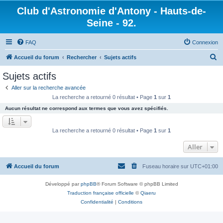
Club d'Astronomie d'Antony - Hauts-de-
Seine - 92.
FAQ
Connexion
R
Accueil du forum
Rechercher
Sujets actifs
e
Sujets actifs
c
Aller sur la recherche avancée
h
La recherche a retourné 0 résultat • Page
1
sur
1
e
Aucun résultat ne correspond aux termes que vous avez spécifiés.
r
c
La recherche a retourné 0 résultat • Page
1
sur
1
h
Aller
e
r
Accueil du forum
Fuseau horaire sur
UTC+01:00
Développé par
phpBB
® Forum Software © phpBB Limited
Traduction française officielle
©
Qiaeru
Confidentialité
|
Conditions