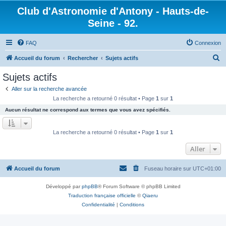
Club d'Astronomie d'Antony - Hauts-de-
Seine - 92.
FAQ
Connexion
R
Accueil du forum
Rechercher
Sujets actifs
e
Sujets actifs
c
Aller sur la recherche avancée
h
La recherche a retourné 0 résultat • Page
1
sur
1
e
Aucun résultat ne correspond aux termes que vous avez spécifiés.
r
c
La recherche a retourné 0 résultat • Page
1
sur
1
h
Aller
e
r
Accueil du forum
Fuseau horaire sur
UTC+01:00
Développé par
phpBB
® Forum Software © phpBB Limited
Traduction française officielle
©
Qiaeru
Confidentialité
|
Conditions