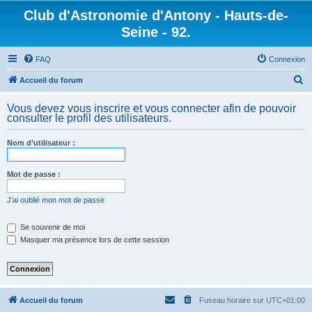
Club d'Astronomie d'Antony - Hauts-de-
Seine - 92.
FAQ
Connexion
R
Accueil du forum
e
Vous devez vous inscrire et vous connecter afin de pouvoir
c
consulter le profil des utilisateurs.
h
Nom d’utilisateur :
e
r
Mot de passe :
c
h
J’ai oublié mon mot de passe
e
Se souvenir de moi
r
Masquer ma présence lors de cette session
Accueil du forum
Fuseau horaire sur
UTC+01:00