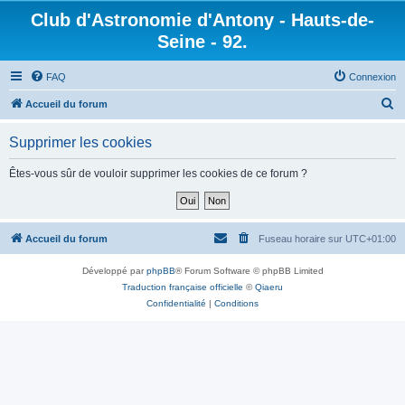
Club d'Astronomie d'Antony - Hauts-de-
Seine - 92.
FAQ
Connexion
R
Accueil du forum
e
Supprimer les cookies
c
h
Êtes-vous sûr de vouloir supprimer les cookies de ce forum ?
e
r
c
Accueil du forum
Fuseau horaire sur
UTC+01:00
h
Développé par
phpBB
® Forum Software © phpBB Limited
e
Traduction française officielle
©
Qiaeru
r
Confidentialité
|
Conditions