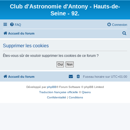
Club d'Astronomie d'Antony - Hauts-de-
Seine - 92.
FAQ
Connexion
R
Accueil du forum
e
Supprimer les cookies
c
h
Êtes-vous sûr de vouloir supprimer les cookies de ce forum ?
e
r
c
Accueil du forum
Fuseau horaire sur
UTC+01:00
h
Développé par
phpBB
® Forum Software © phpBB Limited
e
Traduction française officielle
©
Qiaeru
r
Confidentialité
|
Conditions